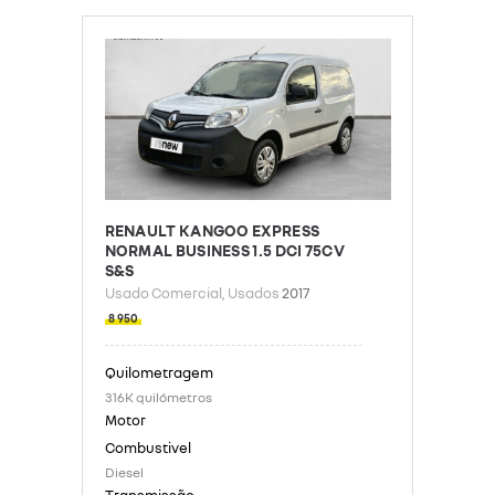
RENAULT KANGOO EXPRESS
NORMAL BUSINESS 1.5 DCI 75CV
S&S
Usado Comercial
, Usados
2017
8 950
316K quilómetros
Diesel