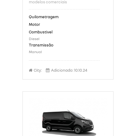
modelos comerciais
Diesel
Manual
City:
Adicionado:
10.10.24