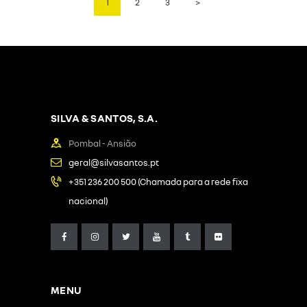
PAGE
1
PAGE
2
PAGE
3
>
DOS
CONTEÚDOS
SILVA & SANTOS, S.A.
Pombal - Ansião
geral@silvasantos.pt
+351 236 200 500 (Chamada para a rede fixa
nacional)
MENU