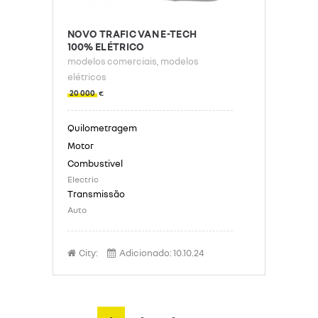
NOVO TRAFIC VAN E-TECH
100% ELÉTRICO
modelos comerciais
, modelos
elétricos
20 000
€
Electric
Auto
City:
Adicionado:
10.10.24
PAGINAÇÃO