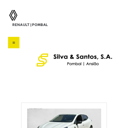
silva & santos, s.a.
RENAULT | POMBAL
Concessionário Renault
HOME
SOBRE NÓS
VEÍCULOS
SERVIÇOS
OFERTAS
CONTATOS