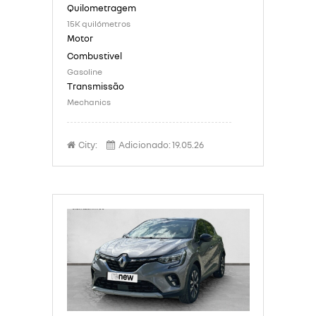
15K quilómetros
Gasoline
Mechanics
City:
Adicionado:
19.05.26