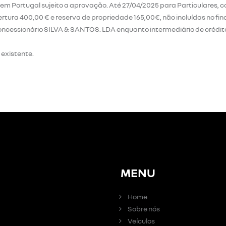
 em Portugal sujeito a aprovação. Até 27/04/2025 para Particulares, 
bertura 400,00 € e reserva de propriedade 165,00€, não incluídas no 
concessionário SILVA & SANTOS. LDA enquanto intermediário de crédito
existente.
MENU
Home
Sobre nós
Veículos