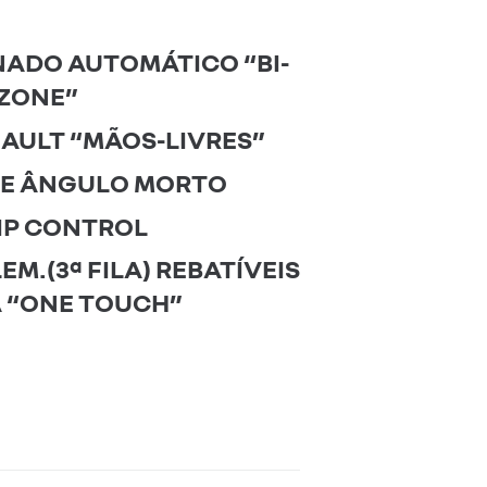
ADO AUTOMÁTICO “BI-
ZONE”
AULT “MÃOS-LIVRES”
DE ÂNGULO MORTO
IP CONTROL
M.(3ª FILA) REBATÍVEIS
 “ONE TOUCH”