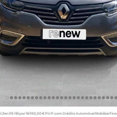
 Zen (15-18) por 18.950,00 € P.V.P. com Crédito Automóvel Mobilize Fin