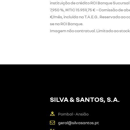
instituição de crédito RCI Banque Sucursal
7,950 %, MTIC 15.959,75 € – Comissão de a
€/mês, incluída na T.A.E.G.. Reservado ao 
se na RCI Banque.
Imagem não contratual. Limitado ao stock 
SILVA & SANTOS, S.A.
Pombal - Ansião
geral@silvasantos.pt