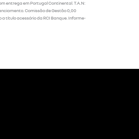
com entrega em Portugal Continental. T.A.N:
financiamento. Comissão de Gestão 0,00
 a título acessório da RCI Banque. Informe-