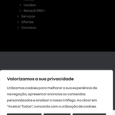
Usados
Renault PRO+
Serviços
Ofertas
Contatos
Livro de
Valorizamos a sua privacidade
Reclamações Digital
|
Resolução de Litígios
Utilizamos cookies para melhorar a sua experiência de
|
Política de
navegação, apresentar anúncios ou conteúdos
privacidade
personalizados e analisar o nosso tráfego. Ao clicar em
Intermediação de
"Aceitar Todos", concorda com a utilização de cookies.
crédito
| Política da
Qualidade