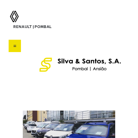
silva & santos, s.a.
RENAULT | POMBAL
Concessionário Renault
HOME
SOBRE NÓS
VEÍCULOS
SERVIÇOS
OFERTAS
CONTATOS