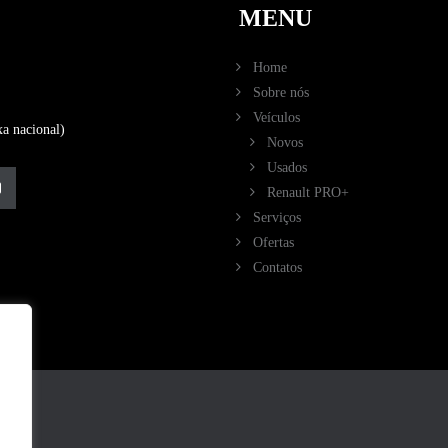
MENU
Home
Sobre nós
Veículos
a nacional)
Novos
Usados
Renault PRO+
Serviços
Ofertas
Contatos