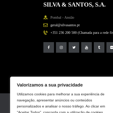
SILVA & SANTOS, S.A.
Pombal - Ansião
geral@silvasantos.pt
+351 236 200 500 (Chamada para a rede fix
Valorizamos a sua privacidade
Utilizamos cookies para melhorar a sua experiência de
navegação, apresentar anúncios ou conteúdos
personalizados e analisar o nosso tráfego. Ao clicar em
"Aceitar Todos", concorda com a utilização de cookies.