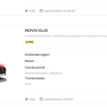
City:
Adicionado:
19.05.26
NOVO CLIO
modelos híbridos
, modelos passageiros
, Renault Nov
21 990
Hybrid (Gasoline + Electric)
Auto
City:
Adicionado:
19.12.19