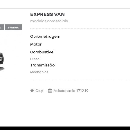
EXPRESS VAN
modelos comerciais
9
TWINGO
Diesel
Mechanics
City:
Adicionado:
17.12.19