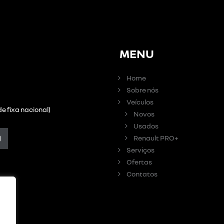
MENU
Home
Sobre nós
Veículos
e fixa nacional)
Novos
Usados
Renault PRO+
Serviços
Ofertas
Contatos