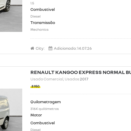
1.5
Diesel
Mechanics
City:
Adicionado:
14.07.26
RENAULT KANGOO EXPRESS NORMAL BUS
Usado Comercial
, Usados
2017
8 950
316K quilómetros
Diesel