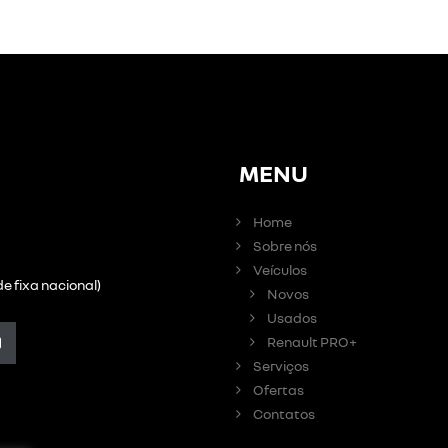
MENU
Home
Sobre nós
Veículos
e fixa nacional)
Novos
Usados
Renault PRO+
Serviços
Ofertas
Contatos