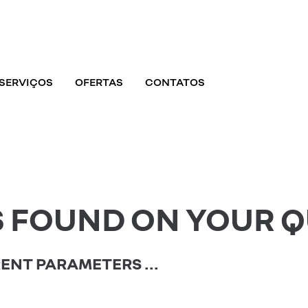
HOME
SOBRE NÓS
silva & santos, s.a.
Concessionário Renault
VEÍCULOS
SERVIÇOS
OFERTAS
CONTATOS
SERVIÇOS
OFERTAS
CONTATOS
S FOUND ON YOUR Q
ENT PARAMETERS ...