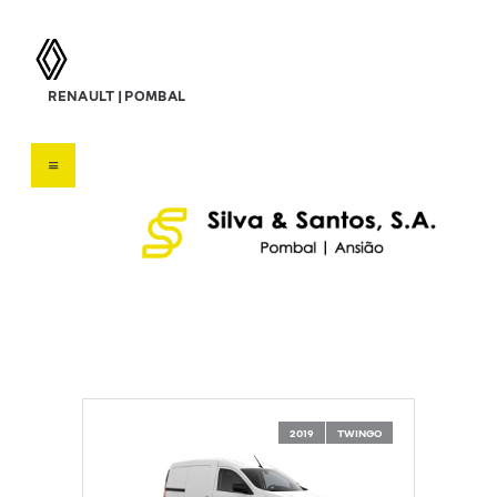
silva & santos, s.a.
RENAULT | POMBAL
Concessionário Renault
HOME
SOBRE NÓS
VEÍCULOS
SERVIÇOS
OFERTAS
CONTATOS
2019
TWINGO