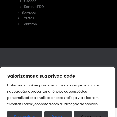
Usados
Renault PRO+
Serviços
Ofertas
Contatos
Livro de
Valorizamos a sua privacidade
Reclamações Digital
|
Resolução de Litígios
Utilizamos cookies para melhorar a sua experiência de
|
Política de
navegação, apresentar anúncios ou conteúdos
privacidade
personalizados e analisar o nosso tráfego. Ao clicar em
Intermediação de
"Aceitar Todos", concorda com a utilização de cookies.
crédito
| Política da
Qualidade
Personalizar
Rejeitar
Aceite tudo