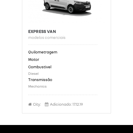
EXPRESS VAN
modelos comerciais
Diesel
Mechanics
City:
Adicionado:
17.12.19