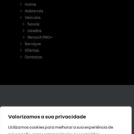
Home
Sobre nós
Veículos
Novos
Usados
Renault PRO+
Serviços
Ofertas
Contatos
Livro de
Valorizamos a sua privacidade
Reclamações Digital
|
Resolução de Litígios
Utilizamos cookies para melhorar a sua experiência de
|
Política de