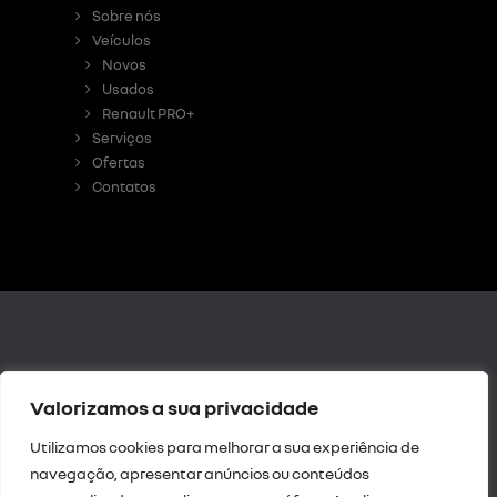
Sobre nós
Veículos
Novos
Usados
Renault PRO+
Serviços
Ofertas
Contatos
Livro de
Valorizamos a sua privacidade
Reclamações Digital
|
Resolução de Litígios
Utilizamos cookies para melhorar a sua experiência de
|
Política de
navegação, apresentar anúncios ou conteúdos
privacidade