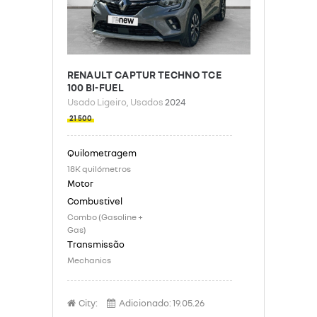
RENAULT CAPTUR TECHNO TCE
100 BI-FUEL
Usado Ligeiro
, Usados
2024
21 500
18K quilómetros
Combo (Gasoline +
Gas)
Mechanics
City:
Adicionado:
19.05.26