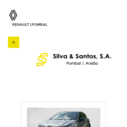
silva & santos, s.a.
RENAULT | POMBAL
Concessionário Renault
HOME
SOBRE NÓS
VEÍCULOS
SERVIÇOS
OFERTAS
CONTATOS