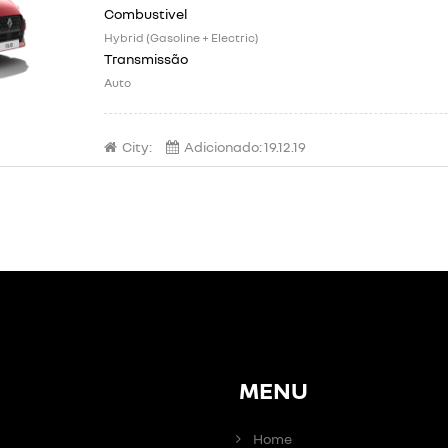
Hybrid (Gasoline + Electric)
Auto
City:
Adicionado:
19.12.19
MENU
Home