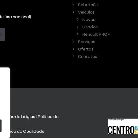
Sobre nós
Veículos
e fixa nacional)
Novos
Usados
Renault PRO+
Serviços
Ofertas
Contatos
olução de Litígios
|
Política de
dade
| Política da Qualidade