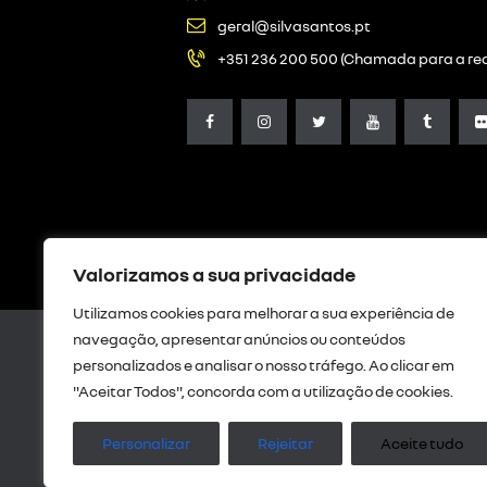
geral@silvasantos.pt
+351 236 200 500 (Chamada para a red
Valorizamos a sua privacidade
Utilizamos cookies para melhorar a sua experiência de
navegação, apresentar anúncios ou conteúdos
personalizados e analisar o nosso tráfego. Ao clicar em
"Aceitar Todos", concorda com a utilização de cookies.
Livro de Reclamações Digital
|
Res
privaci
Personalizar
Rejeitar
Aceite tudo
Intermediação de crédito