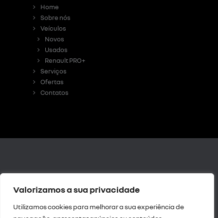
Home
Sobre nós
Veículos
Novos
Usados
Renault PRO+
Serviços
Ofertas
Contatos
Livro de
Valorizamos a sua privacidade
Reclamações Digital
|
Resolução de Litígios
Utilizamos cookies para melhorar a sua experiência de
|
Política de