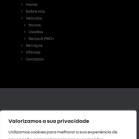
Home
Sobre nós
Veículos
Novos
Usados
Renault PRO+
Serviços
Ofertas
Contatos
Livro de
Valorizamos a sua privacidade
Reclamações Digital
|
Resolução de Litígios
Utilizamos cookies para melhorar a sua experiência de
|
Política de