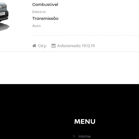
Electric
Auto
City:
Adicionado:
19.12.19
MENU
Home