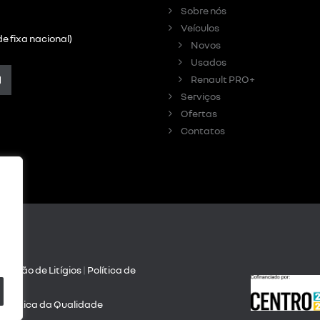
Sobre nós
Veículos
e fixa nacional)
Novos
Usados
Renault PRO+
Serviços
Ofertas
Contatos
olução de Litígios
|
Política de
dade
| Política da Qualidade