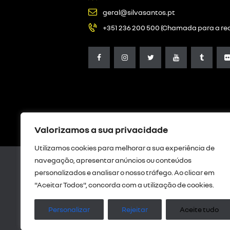
geral@silvasantos.pt
+351 236 200 500 (Chamada para a red
Valorizamos a sua privacidade
Utilizamos cookies para melhorar a sua experiência de
navegação, apresentar anúncios ou conteúdos
personalizados e analisar o nosso tráfego. Ao clicar em
"Aceitar Todos", concorda com a utilização de cookies.
Livro de Reclamações Digital
|
Res
privaci
Personalizar
Rejeitar
Aceite tudo
Intermediação de crédito