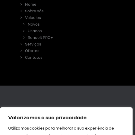
Home
Sobre nós
Veículos
Novos
Usados
Renault PRO+
Serviços
Ofertas
Contatos
Livro de
Valorizamos a sua privacidade
Reclamações Digital
|
Resolução de Litígios
Utilizamos cookies para melhorar a sua experiência de
|
Política de