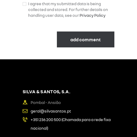
I agree that my submitted data is being
collected and stored. For further details on
handling user data, see our
Privacy Policy
SILVA & SANTOS, S.A.
Pombal - Ansião
geral@silvasantos.pt
+351 236 200 500 (Chamada para a rede fixa
nacional)