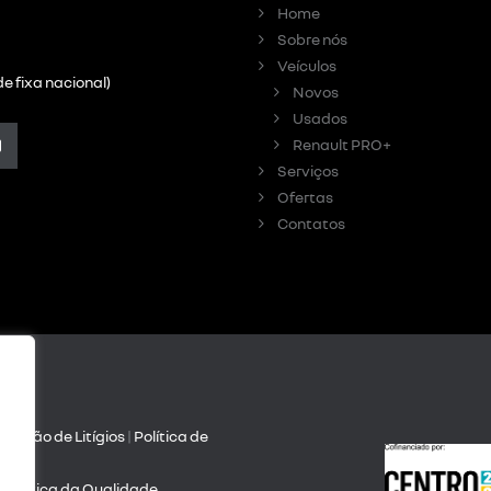
Home
Sobre nós
Veículos
e fixa nacional)
Novos
Usados
Renault PRO+
Serviços
Ofertas
Contatos
olução de Litígios
|
Política de
dade
| Política da Qualidade