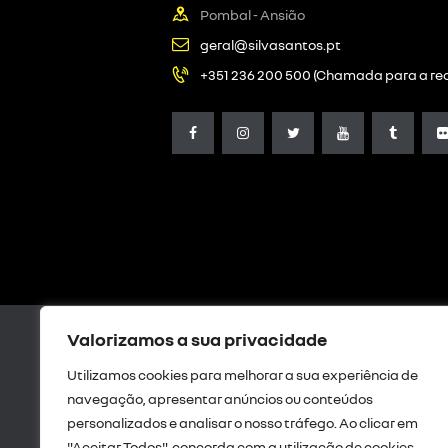
Pombal - Ansião
geral@silvasantos.pt
+351 236 200 500 (Chamada para a red
Valorizamos a sua privacidade
Utilizamos cookies para melhorar a sua experiência de
Livro de Reclamações Digital
|
Res
navegação, apresentar anúncios ou conteúdos
privaci
personalizados e analisar o nosso tráfego. Ao clicar em
Intermediação de crédito
"Aceitar Todos", concorda com a utilização de cookies.