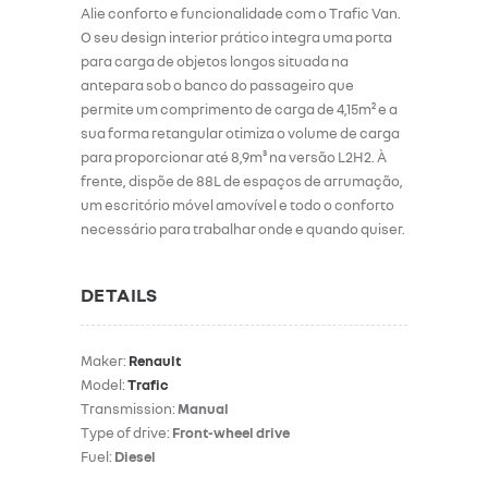
Alie conforto e funcionalidade com o Trafic Van.
O seu design interior prático integra uma porta
para carga de objetos longos situada na
antepara sob o banco do passageiro que
permite um comprimento de carga de 4,15m² e a
sua forma retangular otimiza o volume de carga
para proporcionar até 8,9m³ na versão L2H2. À
frente, dispõe de 88L de espaços de arrumação,
um escritório móvel amovível e todo o conforto
necessário para trabalhar onde e quando quiser.
DETAILS
Maker:
Renault
Model:
Trafic
Transmission:
Manual
Type of drive:
Front-wheel drive
Fuel:
Diesel