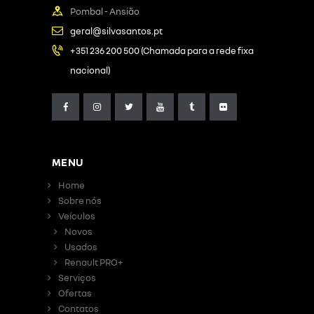
Pombal - Ansião
geral@silvasantos.pt
+351 236 200 500 (Chamada para a rede fixa
nacional)
MENU
Home
Sobre nós
Veículos
Novos
Usados
Renault PRO+
Serviços
Ofertas
Contatos