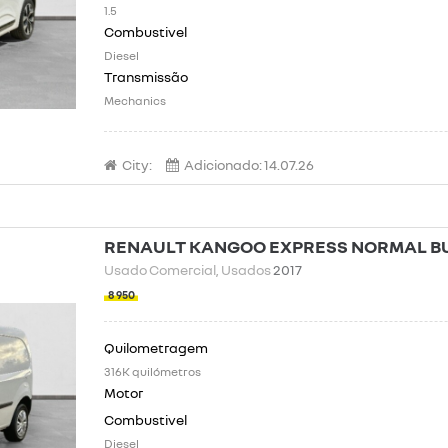
1.5
Diesel
Mechanics
City:
Adicionado:
14.07.26
RENAULT KANGOO EXPRESS NORMAL BUS
Usado Comercial
, Usados
2017
8 950
316K quilómetros
Diesel