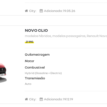
City:
Adicionado:
19.05.26
NOVO CLIO
modelos híbridos
, modelos passageiros
, Renault Nov
21 990
Hybrid (Gasoline + Electric)
Auto
City:
Adicionado:
19.12.19