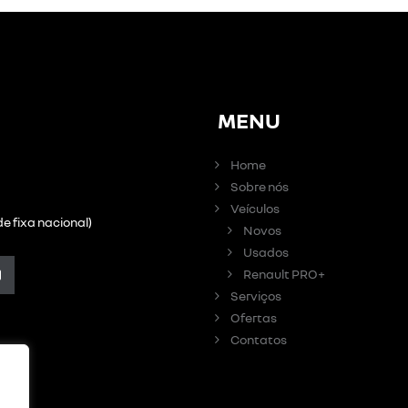
MENU
Home
Sobre nós
Veículos
e fixa nacional)
Novos
Usados
Renault PRO+
Serviços
Ofertas
Contatos