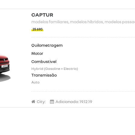
CAPTUR
modelos familiares
, modelos híbridos
, modelos passa
25 690
Hybrid (Gasoline + Electric)
Auto
City:
Adicionado:
19.12.19