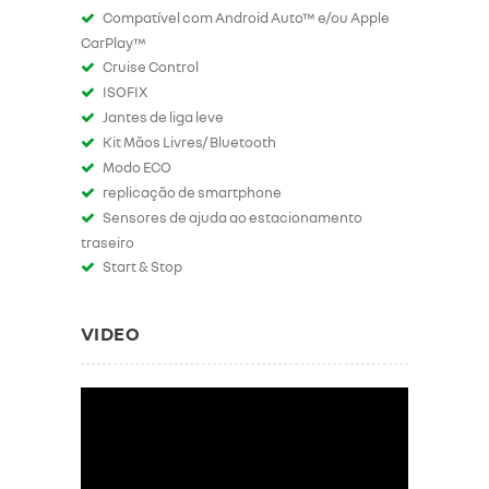
Compatível com Android Auto™ e/ou Apple
CarPlay™
Cruise Control
ISOFIX
Jantes de liga leve
Kit Mãos Livres/ Bluetooth
Modo ECO
replicação de smartphone
Sensores de ajuda ao estacionamento
traseiro
Start & Stop
VIDEO