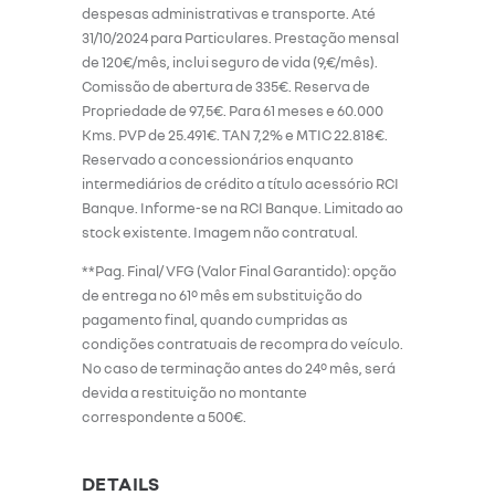
despesas administrativas e transporte. Até
31/10/2024 para Particulares. Prestação mensal
de 120€/mês, inclui seguro de vida (9,€/mês).
Comissão de abertura de 335€. Reserva de
Propriedade de 97,5€. Para 61 meses e 60.000
Kms. PVP de 25.491€. TAN 7,2% e MTIC 22.818€.
Reservado a concessionários enquanto
intermediários de crédito a título acessório RCI
Banque. Informe-se na RCI Banque. Limitado ao
stock existente. Imagem não contratual.
**Pag. Final/ VFG (Valor Final Garantido): opção
de entrega no 61º mês em substituição do
pagamento final, quando cumpridas as
condições contratuais de recompra do veículo.
No caso de terminação antes do 24º mês, será
devida a restituição no montante
correspondente a 500€.
DETAILS