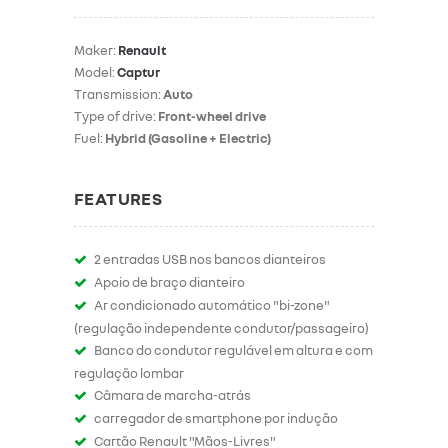
Maker:
Renault
Model:
Captur
Transmission:
Auto
Type of drive:
Front-wheel drive
Fuel:
Hybrid (Gasoline + Electric)
FEATURES
2 entradas USB nos bancos dianteiros
Apoio de braço dianteiro
Ar condicionado automático "bi-zone"
(regulação independente condutor/passageiro)
Banco do condutor regulável em altura e com
regulação lombar
Câmara de marcha-atrás
carregador de smartphone por indução
Cartão Renault "Mãos-Livres"