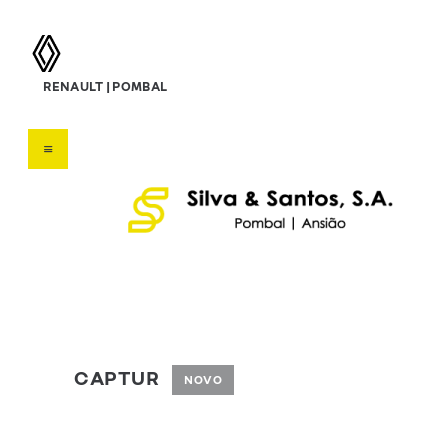
silva & santos, s.a.
RENAULT | POMBAL
Concessionário Renault
HOME
SOBRE NÓS
VEÍCULOS
SERVIÇOS
OFERTAS
CONTATOS
CAPTUR
NOVO