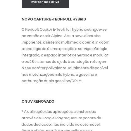
marcar test-drive
NOVO CAPTUR E-TECH FULL HYBRID
O Renault Captur E-Tech full hybrid distingue-se
na versão esprit Alpine. A sua nova dianteira
imponente, o sistema multimédia openR link com
tecnologia de última geração e serviços Google
integrado, o espaço interior generoso e modular
e os 28 sistemas de ajuda à condução reforçam
o seu caráter polivalente. Igualmente disponível
nas motorizações mild hybrid, a gasolina e
carburação dupla gasolina/GPL**.
O SUV RENOVADO
* A utilização das aplicações transferidas
através de Google Play requer um pacote de
dados dedicado, não incluído no automóvel.
Para o efeito, partilhe a conexão do seu