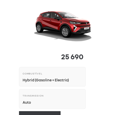
25 690
COMBUSTÍVEL
Hybrid (Gasoline + Electric)
TRANSMISSION
Auto