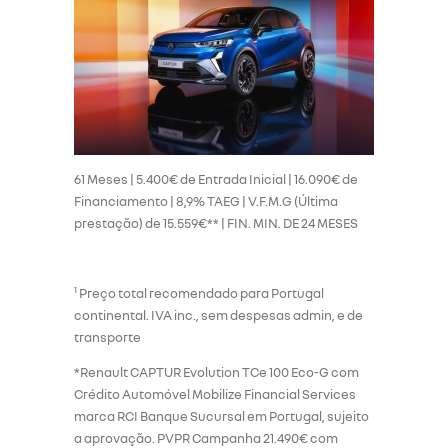
61 Meses | 5.400€ de Entrada Inicial | 16.090€ de
Financiamento | 8,9% TAEG | V.F.M.G (Última
prestação) de 15.559€** | FIN. MIN. DE 24 MESES
1
Preço total recomendado para Portugal
continental. IVA inc., sem despesas admin, e de
transporte
*Renault CAPTUR Evolution TCe 100 Eco-G com
Crédito Automóvel Mobilize Financial Services
marca RCI Banque Sucursal em Portugal, sujeito
a aprovação. PVPR Campanha 21.490€ com