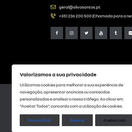
geral@silvasantos.pt
+351 236 200 500 (Chamada para a red
Valorizamos a sua privacidade
Utilizamos cookies para melhorar a sua experiência de
navegação, apresentar anúncios ou conteúdos
personalizados e analisar o nosso tráfego. Ao clicar em
"Aceitar Todos", concorda com a utilização de cookies.
Livro de Reclamações Digital
|
Res
privaci
Personalizar
Rejeitar
Aceite tudo
Intermediação de crédito