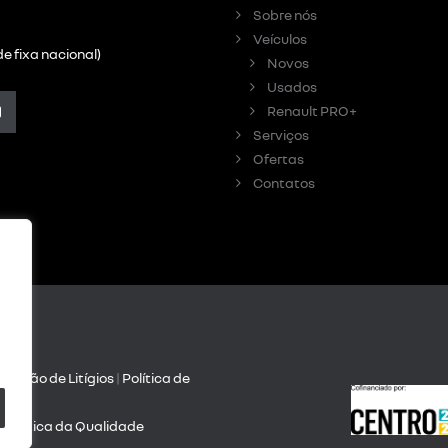
Sobre nós
Veículos
e fixa nacional)
Novos
Usados
Renault PRO+
Serviços
Ofertas
Contatos
olução de Litígios
|
Política de
dade
| Política da Qualidade