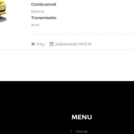
Electric
Auto
City:
Adicionado:
19.12.19
MENU
Home