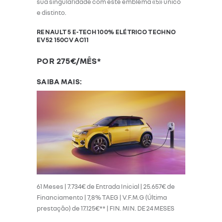
sua singularidade com este emblema «5» único
e distinto.
RENAULT 5 E-TECH 100% ELÉTRICO TECHNO
EV52 150CV AC11
POR 275€/MÊS*
SAIBA MAIS:
61 Meses | 7.734€ de Entrada Inicial | 25.657€ de
Financiamento | 7,8% TAEG | V.F.M.G (Última
prestação) de 17.125€** | FIN. MIN. DE 24 MESES