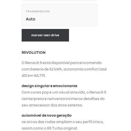
TRANSMISSION
Auto
marcar test-drive
R5VOLUTION
O Renault 5 está disponível para encomenda
com bateria de 52 kWh, autonomia comfort (até
410 km WLTP).
design singular e emocionante
Com cores pop e um visual atrevido, o Renault 5
reinterpreta e reinventa inúmeros detalhes do
seu antecessor dos anos setenta.
automóvel de nova geração
os arcos das rodas ampliam o seu perfil único,
assim como o R5 Turbo original.