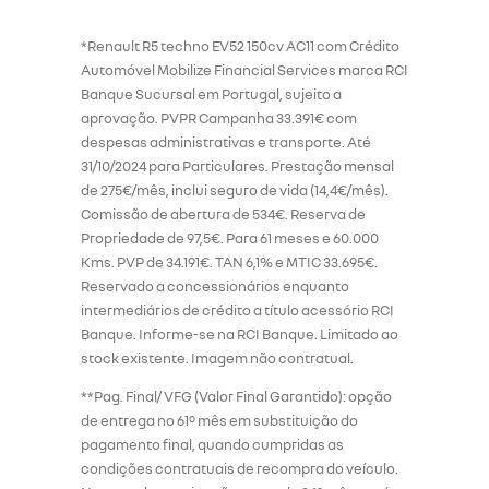
*Renault R5 techno EV52 150cv AC11 com Crédito
Automóvel Mobilize Financial Services marca RCI
Banque Sucursal em Portugal, sujeito a
aprovação. PVPR Campanha 33.391€ com
despesas administrativas e transporte. Até
31/10/2024 para Particulares. Prestação mensal
de 275€/mês, inclui seguro de vida (14,4€/mês).
Comissão de abertura de 534€. Reserva de
Propriedade de 97,5€. Para 61 meses e 60.000
Kms. PVP de 34.191€. TAN 6,1% e MTIC 33.695€.
Reservado a concessionários enquanto
intermediários de crédito a título acessório RCI
Banque. Informe-se na RCI Banque. Limitado ao
stock existente. Imagem não contratual.
**Pag. Final/ VFG (Valor Final Garantido): opção
de entrega no 61º mês em substituição do
pagamento final, quando cumpridas as
condições contratuais de recompra do veículo.