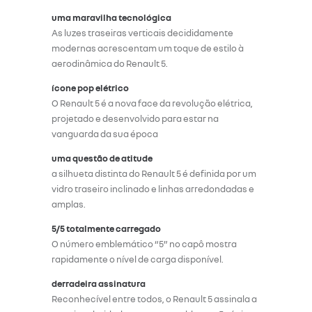
uma maravilha tecnológica
As luzes traseiras verticais decididamente
modernas acrescentam um toque de estilo à
aerodinâmica do Renault 5.
ícone pop elétrico
O Renault 5 é a nova face da revolução elétrica,
projetado e desenvolvido para estar na
vanguarda da sua época
uma questão de atitude
a silhueta distinta do Renault 5 é definida por um
vidro traseiro inclinado e linhas arredondadas e
amplas.
5/5 totalmente carregado
O número emblemático “5” no capô mostra
rapidamente o nível de carga disponível.
derradeira assinatura
Reconhecível entre todos, o Renault 5 assinala a