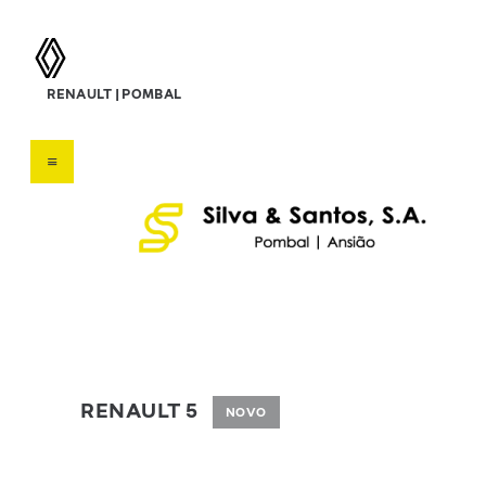
silva & santos, s.a.
RENAULT | POMBAL
Concessionário Renault
HOME
SOBRE NÓS
VEÍCULOS
SERVIÇOS
OFERTAS
CONTATOS
RENAULT 5
NOVO