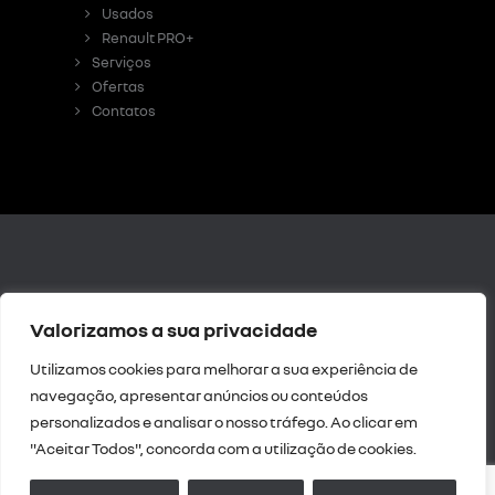
Usados
Renault PRO+
Serviços
Ofertas
Contatos
Livro de
Valorizamos a sua privacidade
Reclamações Digital
|
Resolução de Litígios
Utilizamos cookies para melhorar a sua experiência de
|
Política de
navegação, apresentar anúncios ou conteúdos
privacidade
personalizados e analisar o nosso tráfego. Ao clicar em
Intermediação de
"Aceitar Todos", concorda com a utilização de cookies.
crédito
| Política da
Qualidade