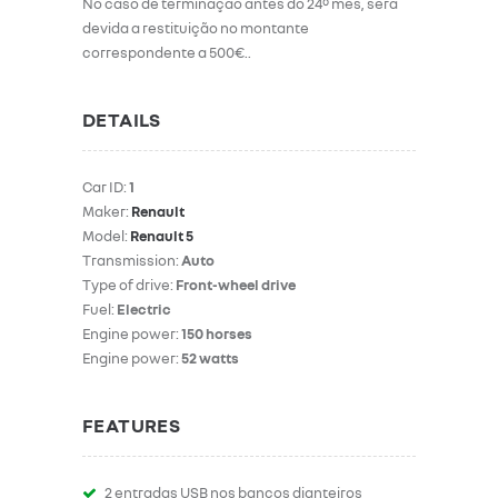
No caso de terminação antes do 24º mês, será
devida a restituição no montante
correspondente a 500€..
DETAILS
Car ID:
1
Maker:
Renault
Model:
Renault 5
Transmission:
Auto
Type of drive:
Front-wheel drive
Fuel:
Electric
Engine power:
150 horses
Engine power:
52 watts
FEATURES
2 entradas USB nos bancos dianteiros