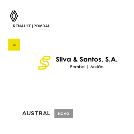
silva & santos, s.a.
RENAULT | POMBAL
Concessionário Renault
HOME
SOBRE NÓS
VEÍCULOS
SERVIÇOS
OFERTAS
CONTATOS
AUSTRAL
NOVO