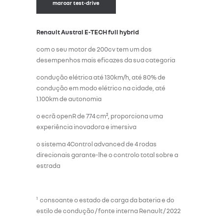
marcar test-drive
Renault Austral E-TECH full hybrid
com o seu motor de 200cv tem um dos
desempenhos mais eficazes da sua categoria
condução elétrica até 130km/h, até 80% de
condução em modo elétrico na cidade, até
1.100km de autonomia
o ecrã openR de 774 cm², proporciona uma
experiência inovadora e imersiva
o sistema 4Control advanced de 4 rodas
direcionais garante-lhe o controlo total sobre a
estrada
1
consoante o estado de carga da bateria e do
estilo de condução / fonte interna Renault / 2022