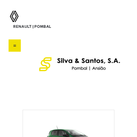
silva & santos, s.a.
RENAULT | POMBAL
Concessionário Renault
HOME
SOBRE NÓS
VEÍCULOS
SERVIÇOS
OFERTAS
CONTATOS