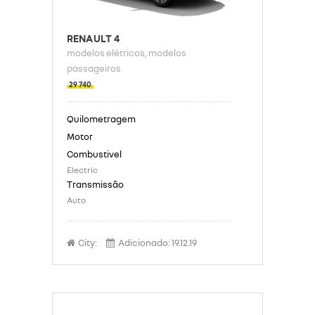
RENAULT 4
modelos elétricos
, modelos
passageiros
29 740
Electric
Auto
City:
Adicionado:
19.12.19