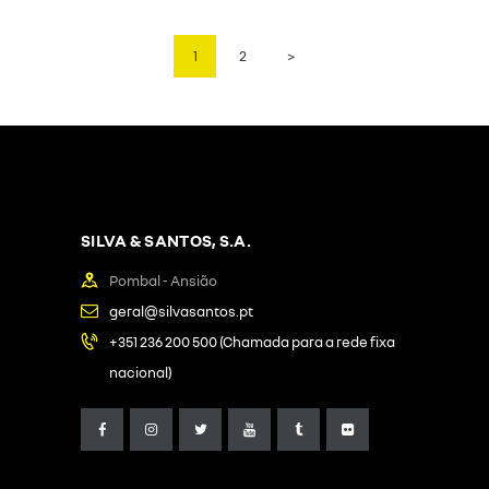
PAGINAÇÃO
PAGE
1
PAGE
2
>
DOS
CONTEÚDOS
SILVA & SANTOS, S.A.
Pombal - Ansião
geral@silvasantos.pt
+351 236 200 500 (Chamada para a rede fixa
nacional)