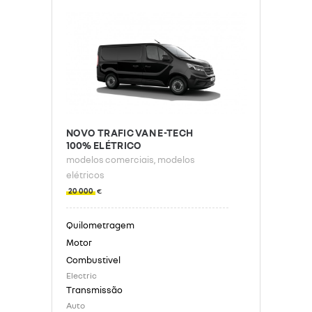
NOVO TRAFIC VAN E-TECH
100% ELÉTRICO
modelos comerciais
, modelos
elétricos
20 000
€
Electric
Auto