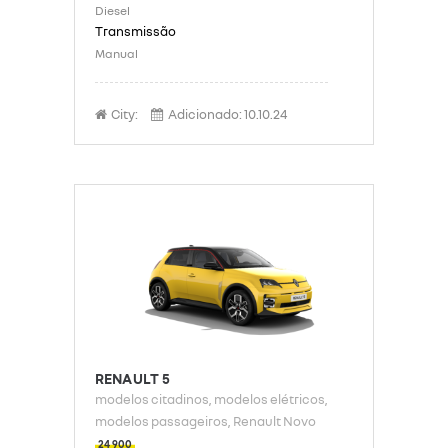
Diesel
Manual
City:
Adicionado:
10.10.24
RENAULT 5
modelos citadinos
, modelos elétricos
,
modelos passageiros
, Renault Novo
24 900