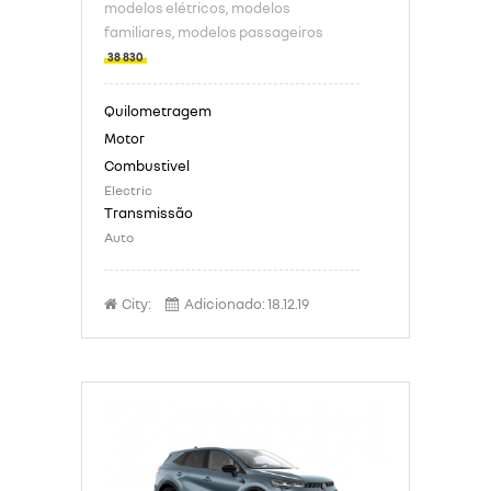
modelos elétricos
, modelos
familiares
, modelos passageiros
38 830
Electric
Auto
City:
Adicionado:
18.12.19