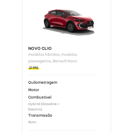
NOVO CLIO
modelos híbridos
, modelos
passageiros
, Renault Novo
21 990
Hybrid (Gasoline +
Electric)
Auto