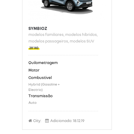
SYMBIOZ
modelos familiares
, modelos híbridos
,
modelos passageiros
, modelos SUV
28 140
Hybrid (Gasoline +
Electric)
Auto
City:
Adicionado:
18.12.19