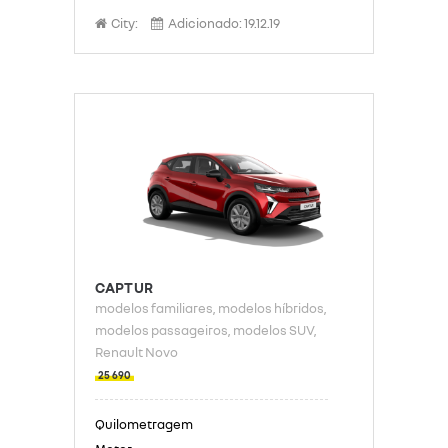
City:
Adicionado:
19.12.19
CAPTUR
modelos familiares
, modelos híbridos
,
modelos passageiros
, modelos SUV
,
Renault Novo
25 690